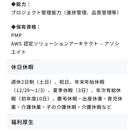
◆能力：
プロジェクト管理能力（進捗管理、品質管理等）
◆保有資格：
PMP
AWS 認定ソリューションアーキテクト – アソシ
エイト
企業情報・組織体制
Z.G.
休日休暇
第三開発本部 Cloud事業部 シニアスペシャリスト
K.S.
評価・研修制度
第一開発本部 TU事業部 課長代理
週休2日制（土日）、祝日、年末年始休暇
福利厚生
T.T.
募集要項：方式系技術エンジニア、ネットワーク技術者、
（12/29～1/3）、夏季休暇（3日）、年次有給休
第三開発本部 法人ソリューション事業部 課長
Cloud技術者
Z.L.
暇（初年度10日）、慶弔休暇・出産休業・育児休
募集要項：バックエンドエンジニア
第一開発本部 TU事業部 課長代理
業・介護休業・子の介護休暇・介護休暇など
募集要項：アプリケーションアーキテクト
募集要項：ソリューションエンジニア
福利厚生
募集要項：ITサービスマネージャ
募集要項：ソフトウェアアーキテクト／スペシャリスト