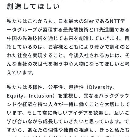
創造してほしい
私たちはこれからも、日本最大のSIerであるNTTデ
ータグループが蓄積する最先端技術とIT先進国である
中国の先進技術を通じて未来を創造していきます。目
指しているのは、お客様とともにより豊かで調和のと
企業情報・組織体制
れた社会を実現すること。今後入社される方には、そ
Z.G.
んな当社の次世代を担う中心人物になってほしいと考
第三開発本部 Cloud事業部 シニアスペシャリスト
K.S.
えています。
評価・研修制度
第一開発本部 TU事業部 課長代理
福利厚生
T.T.
募集要項：方式系技術エンジニア、ネットワーク技術者、
私たちは多様性、公平性、包括性（Diversity、
第三開発本部 法人ソリューション事業部 課長
Cloud技術者
Z.L.
Equity、Inclusion）を重視し、異なるバックグラウ
募集要項：バックエンドエンジニア
第一開発本部 TU事業部 課長代理
ンドや経験を持つ人々が一緒に働くことを大切にして
募集要項：アプリケーションアーキテクト
募集要項：ソリューションエンジニア
います。そして常に新しいアイデアを歓迎し、互いに
募集要項：ITサービスマネージャ
学び合いながら成長していきたいと思っています。で
募集要項：ソフトウェアアーキテクト／スペシャリスト
すから、あなたの個性や独自の視点も、きっと私たち